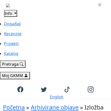
Info
Događaji
Recenzije
Projekti
Katalog
Pretraga
Moj GKMM
English
Početna
»
Arhivirane objave
»
Izložba