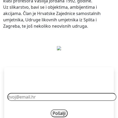
klasi profesora Vasilija Jordana 1992. godine.
Uz slikarstvo, bavi se i objektima, ambijentima i
akcijama. Član je Hrvatske Zajednice samostalnih
umjetnika, Udruge likovnih umjetnika iz Splita i
Zagreba, te još nekoliko neovisnih udruga.
Pretplati se
Vaš email nikad nećemo dijelit s drugima.