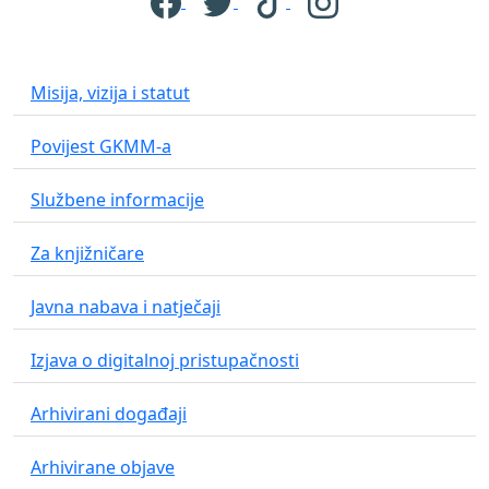
Misija, vizija i statut
Povijest GKMM-a
Službene informacije
Za knjižničare
Javna nabava i natječaji
Izjava o digitalnoj pristupačnosti
Arhivirani događaji
Arhivirane objave