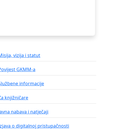
Misija, vizija i statut
Povijest GKMM-a
Službene informacije
Za knjižničare
Javna nabava i natječaji
Izjava o digitalnoj pristupačnosti