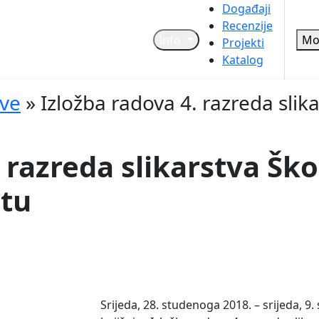
Događaji
Recenzije
Info
Mo
Projekti
Katalog
ave
»
Izložba radova 4. razreda slika
 razreda slikarstva Ško
itu
Srijeda, 28. studenoga 2018. – srijeda, 9. 