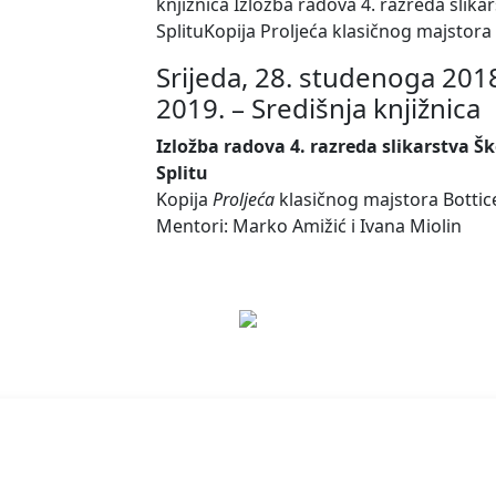
knjižnica Izložba radova 4. razreda slika
SplituKopija Proljeća klasičnog majstora
Srijeda, 28. studenoga 2018.
2019. – Središnja knjižnica
Izložba radova 4. razreda slikarstva Š
Splitu
Kopija
Proljeća
klasičnog majstora Bottice
Mentori: Marko Amižić i Ivana Miolin
Vaš email n