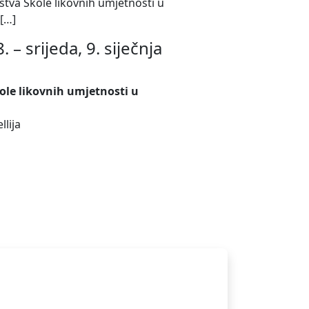
rstva Škole likovnih umjetnosti u
 […]
 – srijeda, 9. siječnja
kole likovnih umjetnosti u
llija
ikad nećemo dijelit s drugima.