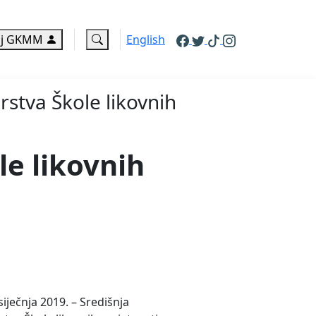
j GKMM
English
rstva Škole likovnih
le likovnih
siječnja 2019. – Središnja