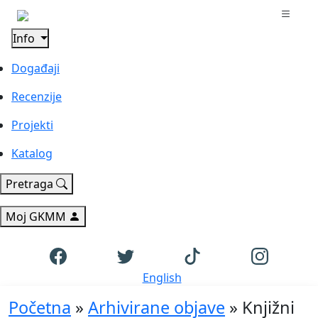
Info
Događaji
Recenzije
Projekti
Katalog
Pretraga
Moj GKMM
English
Početna
»
Arhivirane objave
»
Knjižni