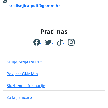
sredisnjica-pult@gkmm.hr
Prati nas
Misija, vizija i statut
Povijest GKMM-a
Službene informacije
Za knjižničare