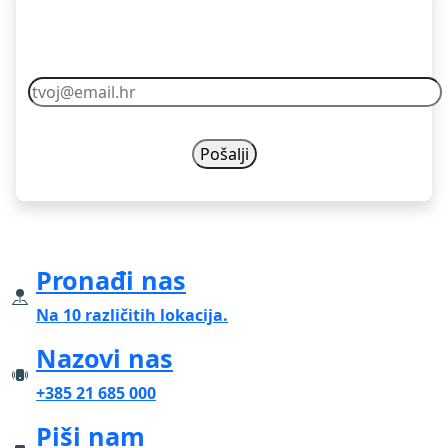
Pretplati se
Vaš email nikad nećemo dijelit s drugima.
Pronađi nas
Na 10 različitih lokacija.
Nazovi nas
+385 21 685 000
Piši nam