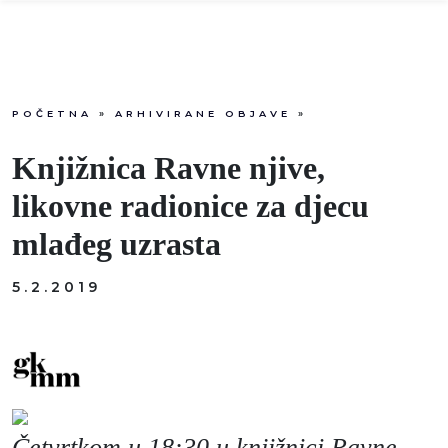
POČETNA
»
ARHIVIRANE OBJAVE
»
Info
Knjižnica Ravne njive,
Događaji
likovne radionice za djecu
mlađeg uzrasta
Recenzije
5.2.2019
Projekti
Katalog
Pretraga
Četvrtkom u 18:30 u knjižnici Ravne