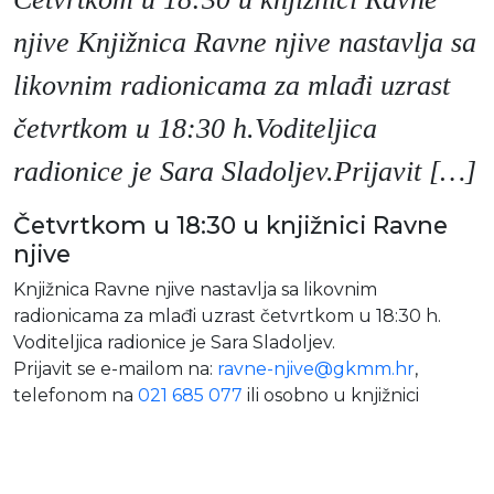
Moj GKMM
njive Knjižnica Ravne njive nastavlja sa
likovnim radionicama za mlađi uzrast
četvrtkom u 18:30 h.Voditeljica
English
radionice je Sara Sladoljev.Prijavit […]
Četvrtkom u 18:30 u knjižnici Ravne
njive
Knjižnica Ravne njive nastavlja sa likovnim
radionicama za mlađi uzrast četvrtkom u 18:30 h.
Voditeljica radionice je Sara Sladoljev.
Prijavit se e-mailom na:
ravne-njive@gkmm.hr
,
telefonom na
021 685 077
ili osobno u knjižnici