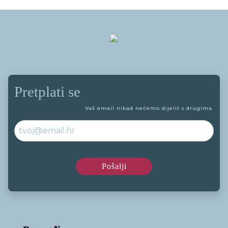
Pretplati se
Vaš email nikad nećemo dijelit s drugima.