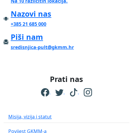
Na 10 različitih lokacija.
Nazovi nas
+385 21 685 000
Piši nam
sredisnjica-pult@gkmm.hr
Prati nas
Misija, vizija i statut
Povijest GKMM-a