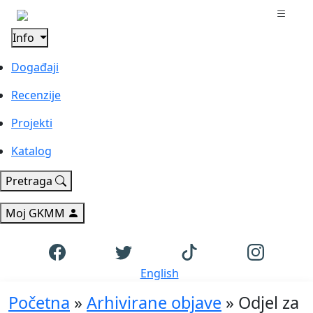
Info
Događaji
Recenzije
Projekti
Katalog
Pretraga
Moj GKMM
English
Početna
»
Arhivirane objave
»
Odjel za