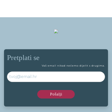
Pretplati se
Vaš email nikad nećemo dijelit s drugima.