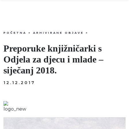
POČETNA
»
ARHIVIRANE OBJAVE
»
Info
Preporuke knjižničarki s
Događaji
Odjela za djecu i mlade –
siječanj 2018.
Recenzije
12.12.2017
Projekti
Katalog
Pretraga