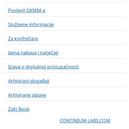
Povijest GKMM-a
Službene informacije
Za knjižničare
Javna nabava i natječaji
Izjava o digitalnoj pristupačnosti
Arhivirani događaji
Arhivirane objave
ZaKi Book
Web development
CONTINIUM-LABS.COM