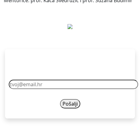
Mentorice: prof. Kaća Svedružić i prof. Suzana Budimir
Pretplati se
Vaš email nikad nećemo dijelit s drugima.