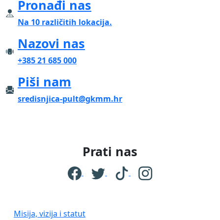
Pronađi nas
Na 10 različitih lokacija.
Nazovi nas
+385 21 685 000
Piši nam
sredisnjica-pult@gkmm.hr
Prati nas
Misija, vizija i statut