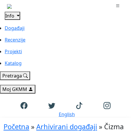
Info
Događaji
Recenzije
Projekti
Katalog
Pretraga
Moj GKMM
English
Početna
»
Arhivirani događaji
»
Čizma