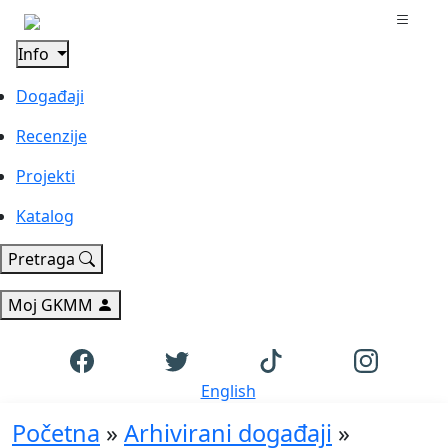
Info
Događaji
Recenzije
Projekti
Katalog
Pretraga
Moj GKMM
English
Početna
»
Arhivirani događaji
»