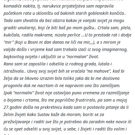
komadiće nakita, tj. narukvice prijateljstva sam napravila
početkom rata u skloništu od bakinih starih goblenskih končića..
Tada sam shvatila da bez obzira kakav je vanjski svijet ja mogu
graditi unutarnji, koji će biti baš po mom guštu.. Crtala sam, plela,
kukičala, radila makrame, nizala perlice …U to prestade rat i dodje
“mir” (koji u Bosni ni dan danas ne liči na mir,,,), a s mirom je
valjda došlo i vrijeme kad sam trebala izaći iz svog imaginarnog,
bajkovitog svijeta i uključiti se u “normalan” život.
Rano sam se zaposlila i odselila iz rodnog grada, lutala i
istraživala.. Usvoj svoj svijet bih se vraćala “na mahove”, kad bi
želja da se likovno izrazim bila toliko jaka da bi me doslovno
progonila dok ne nacrtam ili ne napravim ono što zamišljam.
Ipak “normalni” život nije ostavljao puno vremena za razmišljanje
o bojama i crtama, što me poprilično frustriralo, pa sam u mojoj
27.godini došla na prekretnicu kada sam si postavila pitanje da li
želim živjeti kako Sustav kaže da moram, boriti se za
preživljavanje i raditi sve što je potrebno da zaradim neke novce ili
ću se opet odseliti u svoj svijet, u sebe, i živjeti i raditi što volim i