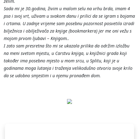
želim.
Sada mi je 30.godina, živim u malom selu na vrhu brda, imam 4
psa i svoj vrt, uživam u svakom danu i prilici da se igram s bojama
i crtama. U zadnje vrijeme sam posebnu pozornost posvetila izradi
bilježnica i obilježivača za knjige (bookmarkera) jer me oni vežu s
mojom prvom ljubavi – Knjigom..
I zato sam presretna što mi se ukazala prilika da održim izložbu
na meni svetom mjestu, u Carstvu knjiga, u knjižnici grada koji
također ima posebno mjesto u mom srcu, u Splitu, koji je u
godinama moga lutanja i traženja velikodušno otvorio svoje krilo
da se udobno smjestim i u njemu pronađem dom.
Pretplati se