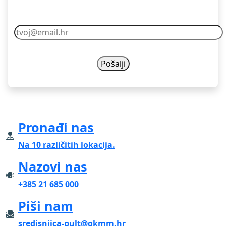
Vaš email nikad nećemo dijelit s drugima.
Pronađi nas
Na 10 različitih lokacija.
Nazovi nas
+385 21 685 000
Piši nam
sredisnjica-pult@gkmm.hr