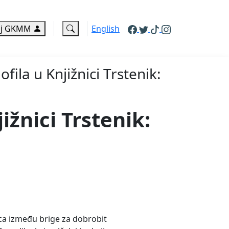
j GKMM
English
ofila u Knjižnici Trstenik:
ižnici Trstenik:
ica između brige za dobrobit