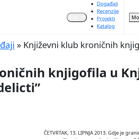
Događaji
Recenzije
Info
Mo
Projekti
Katalog
đaji
»
Književni klub kroničnih knjig
oničnih knjigofila u Knj
delicti”
ČETVRTAK, 13. LIPNJA 2013. Gdje je gran