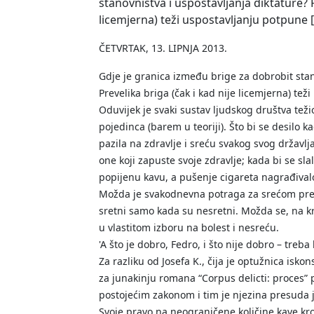
stanovništva i uspostavljanja diktature? P
licemjerna) teži uspostavljanju potpune 
ČETVRTAK, 13. LIPNJA 2013.
Gdje je granica između brige za dobrobit stan
Prevelika briga (čak i kad nije licemjerna) tež
Oduvijek je svaki sustav ljudskog društva teži
pojedinca (barem u teoriji). Što bi se desilo k
pazila na zdravlje i sreću svakog svog državlj
one koji zapuste svoje zdravlje; kada bi se 
popijenu kavu, a pušenje cigareta nagrađiva
Možda je svakodnevna potraga za srećom preve
sretni samo kada su nesretni. Možda se, na kr
u vlastitom izboru na bolest i nesreću.
'A što je dobro, Fedro, i što nije dobro – treba l
Za razliku od Josefa K., čija je optužnica isk
za junakinju romana “Corpus delicti: proces” p
postojećim zakonom i tim je njezina presuda j
Svoje pravo na neograničene količine kave kron