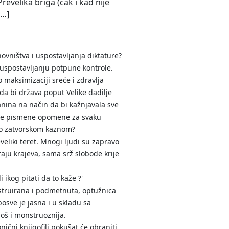
revelika briga (čak i kad nije
[…]
ovništva i uspostavljanja diktature?
i uspostavljanju potpune kontrole.
o maksimizaciji sreće i zdravlja
ada bi država poput Velike dadilje
anina na način da bi kažnjavala sve
slale pismene opomene za svaku
lo zatvorskom kaznom?
liki teret. Mnogi ljudi su zapravo
aju krajeva, sama srž slobode krije
i ikog pitati da to kaže ?'
onstruirana i podmetnuta, optužnica
osve je jasna i u skladu sa
oš i monstruoznija.
ični knjigofili pokušat će obraniti