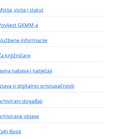
Misija, vizija i statut
Povijest GKMM-a
Službene informacije
Za knjižničare
Javna nabava i natječaji
Izjava o digitalnoj pristupačnosti
Arhivirani događaji
Arhivirane objave
ZaKi Book