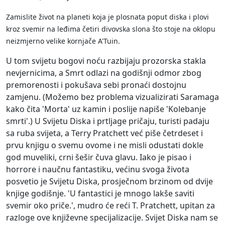
Zamislite život na planeti koja je plosnata poput diska i plovi
kroz svemir na leđima četiri divovska slona što stoje na oklopu
neizmjerno velike kornjače A'Tuin.
U tom svijetu bogovi noću razbijaju prozorska stakla
nevjernicima, a Smrt odlazi na godišnji odmor zbog
premorenosti i pokušava sebi pronaći dostojnu
zamjenu. (Možemo bez problema vizualizirati Saramaga
kako čita 'Morta' uz kamin i poslije napiše 'Kolebanje
smrti'.) U Svijetu Diska i prtljage pričaju, turisti padaju
sa ruba svijeta, a Terry Pratchett već piše četrdeset i
prvu knjigu o svemu ovome i ne misli odustati dokle
god muveliki, crni šešir čuva glavu. Iako je pisao i
horrore i naučnu fantastiku, većinu svoga života
posvetio je Svijetu Diska, prosječnom brzinom od dvije
knjige godišnje. 'U fantastici je mnogo lakše saviti
svemir oko priče.', mudro će reći T. Pratchett, upitan za
razloge ove književne specijalizacije. Svijet Diska nam se