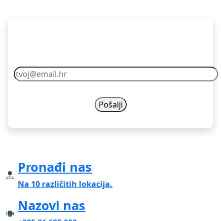
Pretplati se
Vaš email nikad nećemo dijelit s drugima.
Pronađi nas
Na 10 različitih lokacija.
Nazovi nas