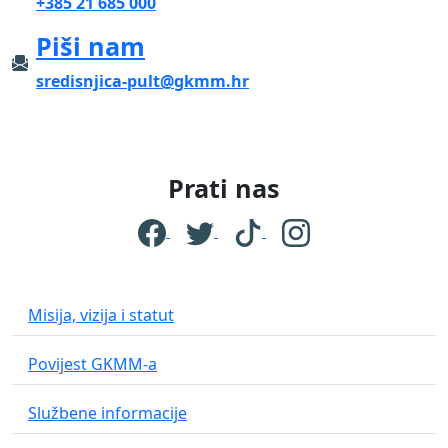
+385 21 685 000
Piši nam
sredisnjica-pult@gkmm.hr
Prati nas
Misija, vizija i statut
Povijest GKMM-a
Službene informacije