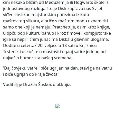
čini nekako bližim od Međuzemlja ili Hogwarts škole iz
jednostavnog razloga što je Disk zapravo naš Svijet
viđen i oslikan majstorskim potezima iz kuta
maštovitog slikara, a priče s maštom mogu uznemiriti
samo one koji je nemaju. Pratchett je, osim kroz knjige,
u opću pop kulturu banuo i kroz fimove i kompjutorske
igre sa nepriličnim junacima Diska u glavnim ulogama.
Dođite u četvrtak 20. veljače u 18 sati u Knjižnicu
Trstenik i uskočite u maštoviti oganj satire jednog od
najvećih humorista našeg vremena.
'Daj čovjeku vatre i biće ugrijan na dan, stavi ga na vatru
i biće ugrijan do kraja života.'
Voditelj je Dražen Šaškor, dipl.knjiž.