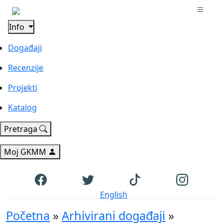
Info
Događaji
Recenzije
Projekti
Katalog
Pretraga
Moj GKMM
English
Početna
»
Arhivirani događaji
»