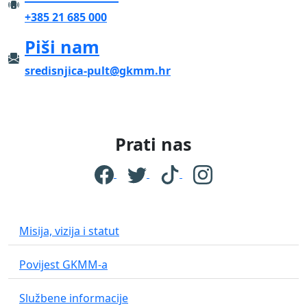
+385 21 685 000
Piši nam
sredisnjica-pult@gkmm.hr
Prati nas
Misija, vizija i statut
Povijest GKMM-a
Službene informacije