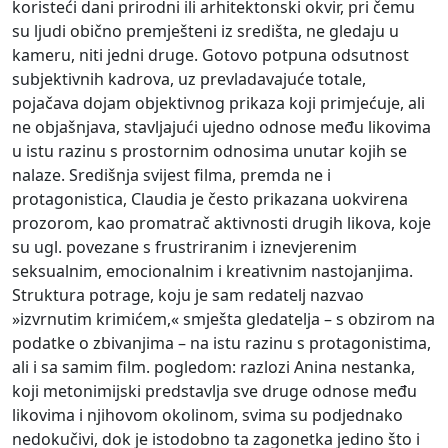
koristeći dani prirodni ili arhitektonski okvir, pri čemu
su ljudi obično premješteni iz središta, ne gledaju u
kameru, niti jedni druge. Gotovo potpuna odsutnost
subjektivnih kadrova, uz prevladavajuće totale,
pojačava dojam objektivnog prikaza koji primjećuje, ali
ne objašnjava, stavljajući ujedno odnose među likovima
u istu razinu s prostornim odnosima unutar kojih se
nalaze. Središnja svijest filma, premda ne i
protagonistica, Claudia je često prikazana uokvirena
prozorom, kao promatrač aktivnosti drugih likova, koje
su ugl. povezane s frustriranim i iznevjerenim
seksualnim, emocionalnim i kreativnim nastojanjima.
Struktura potrage, koju je sam redatelj nazvao
»izvrnutim krimićem,« smješta gledatelja – s obzirom na
podatke o zbivanjima – na istu razinu s protagonistima,
ali i sa samim film. pogledom: razlozi Anina nestanka,
koji metonimijski predstavlja sve druge odnose među
likovima i njihovom okolinom, svima su podjednako
nedokučivi, dok je istodobno ta zagonetka jedino što i