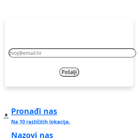
Pretplati se
Vaš email nikad nećemo dijelit s drugima.
Pronađi nas
Na 10 različitih lokacija.
Nazovi nas