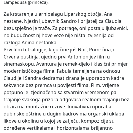
Lampedusa (princeza).
Za krstarenja u arhipelagu Liparskog otočja, Ana
nestane. Njezin ljubavnik Sandro i prijateljica Claudia
bezuspješno je traže. Za potrage, oni postaju ljubavnici,
no budućnost njihove veze nije ništa izvjesnija od
razloga Anina nestanka.
Prvi film tetralogije, koju čine još Noć, Pomrčina, i
Crvena pustinja, ujedno prvi Antonionijev film u
sinemaskopu, Avantura je remek-djelo i klasični primjer
modernističkoga filma. Fabula temeljena na odnosu
Claudije i Sandra dedramatizirana je uporabom kadra
sekvence bez premca u povijesti filma. Film. vrijeme
potpuno je izjednačeno sa stvarnim vremenom pa
trajanje svakoga prizora odgovara realnom trajanju bez
obzira na montažne rezove. Inovativna uporaba
dubinske oštrine u dugim kadrovima organski uklapa
likove u okolinu u kojoj se zatječu, kompozicije su
određene vertikalama i horizontalama briljantno