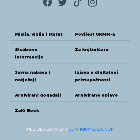
Misija, vizija i statut
Povijest GKMM-a
Službene
Za knjižničare
informacije
Javna nabava i
Izjava o digitalnoj
natječaji
pristupačnosti
Arhivirani događaji
Arhivirane objave
ZaKi Book
WEB DEVELOPMENT
CONTINIUM-LABS.COM