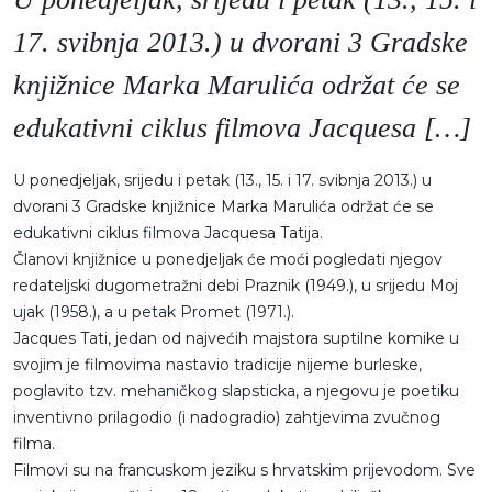
Moj GKMM
17. svibnja 2013.) u dvorani 3 Gradske
knjižnice Marka Marulića održat će se
edukativni ciklus filmova Jacquesa […]
English
U ponedjeljak, srijedu i petak (13., 15. i 17. svibnja 2013.) u
dvorani 3 Gradske knjižnice Marka Marulića održat će se
edukativni ciklus filmova Jacquesa Tatija.
Članovi knjižnice u ponedjeljak će moći pogledati njegov
redateljski dugometražni debi Praznik (1949.), u srijedu Moj
ujak (1958.), a u petak Promet (1971.).
Jacques Tati, jedan od najvećih majstora suptilne komike u
svojim je filmovima nastavio tradicije nijeme burleske,
poglavito tzv. mehaničkog slapsticka, a njegovu je poetiku
inventivno prilagodio (i nadogradio) zahtjevima zvučnog
filma.
Filmovi su na francuskom jeziku s hrvatskim prijevodom. Sve