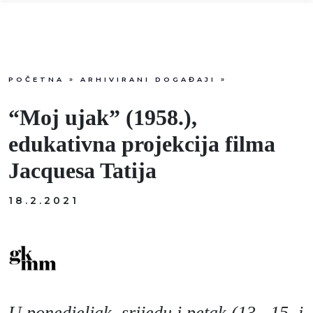
POČETNA
»
ARHIVIRANI DOGAĐAJI
»
Info
“Moj ujak” (1958.),
Događaji
edukativna projekcija filma
Jacquesa Tatija
Recenzije
18.2.2021
Projekti
Katalog
Pretraga
U ponedjeljak, srijedu i petak (13., 15. i