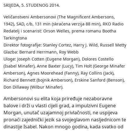
SRIJEDA, 5. STUDENOG 2014.
Veličanstveni Ambersonovi (The Magnificent Ambersons,
1942), SAD, c/b, 131 min (skraćena verzija 88 min), RKO Radio
Redatelj i scenarist: Orson Welles, prema romanu Bootha
Tarkingtona
Direktor fotografije: Stanley Cortez, Harry J. Wild, Russell Metty
Glazba: Bernard Herrmann, Roy Webb
Uloge: Joseph Cotten (Eugene Morgan), Dolores Costello
(Isabel Minafer), Anne Baxter (Lucy), Tim Holt (George Minafer
Amberson), Agnes Moorehead (Fanny), Ray Collins (Jack),
Richard Bennett (bojnik Amberson), Erskine Sanford (Benson),
Don Dillaway (Wilbur Minafer).
Ambersonovi su elita koja priređuje nezaboravne
balove i drži u vlasti cijeli grad, a impulzivni Eugene
Morgan, unutač uzajamnoj privlačnosti, ne uspijeva
pronaći zajednički jezik sa svojeglavom nasljednicom te
dinastije Isabel. Nakon mnogo godina, kada svatko od