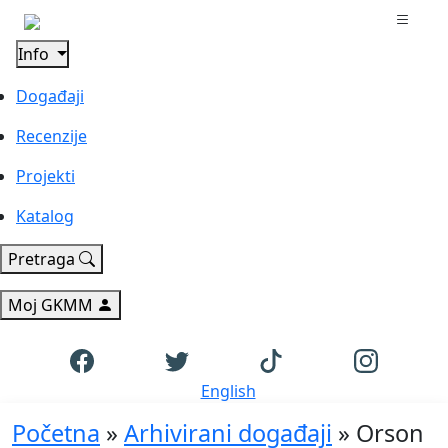
Info
Događaji
Recenzije
Projekti
Katalog
Pretraga
Moj GKMM
English
Početna
»
Arhivirani događaji
»
Orson