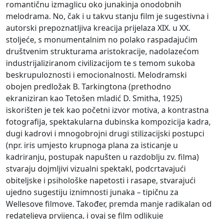
romantičnu izmaglicu oko junakinja onodobnih
melodrama. No, čak i u takvu stanju film je sugestivna i
autorski prepoznatljiva kreacija prijelaza XIX. u XX.
stoljeće, s monumentalnim no polako raspadajućim
društvenim strukturama aristokracije, nadolazećom
industrijaliziranom civilizacijom te s temom sukoba
beskrupuloznosti i emocionalnosti. Melodramski
obojen predložak B. Tarkingtona (prethodno
ekraniziran kao Tetošen mladić D. Smitha, 1925)
iskorišten je tek kao početni izvor motiva, a kontrastna
fotografija, spektakularna dubinska kompozicija kadra,
dugi kadrovi i mnogobrojni drugi stilizacijski postupci
(npr. iris umjesto krupnoga plana za isticanje u
kadriranju, postupak napušten u razdoblju zv. filma)
stvaraju dojmljivi vizualni spektakl, podcrtavajući
obiteljske i psihološke napetosti i rasape, stvarajući
ujedno sugestiju iznimnosti junaka – tipičnu za
Wellesove filmove. Također, premda manje radikalan od
redateljeva prvijenca, i ovaj se film odlikuje