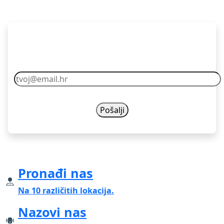
Pretplati se
Vaš email nikad nećemo dijelit s drugima.
Pronađi nas
Na 10 različitih lokacija.
Nazovi nas