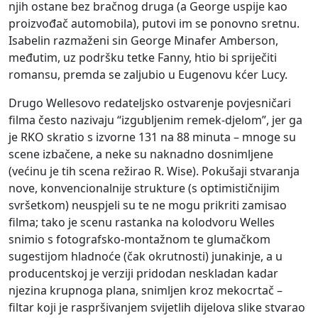
njih ostane bez bračnog druga (a George uspije kao
proizvođač automobila), putovi im se ponovno sretnu.
Isabelin razmaženi sin George Minafer Amberson,
međutim, uz podršku tetke Fanny, htio bi spriječiti
romansu, premda se zaljubio u Eugenovu kćer Lucy.
Drugo Wellesovo redateljsko ostvarenje povjesničari
filma često nazivaju “izgubljenim remek-djelom”, jer ga
je RKO skratio s izvorne 131 na 88 minuta – mnoge su
scene izbačene, a neke su naknadno dosnimljene
(većinu je tih scena režirao R. Wise). Pokušaji stvaranja
nove, konvencionalnije strukture (s optimističnijim
svršetkom) neuspjeli su te ne mogu prikriti zamisao
filma; tako je scenu rastanka na kolodvoru Welles
snimio s fotografsko-montažnom te glumačkom
sugestijom hladnoće (čak okrutnosti) junakinje, a u
producentskoj je verziji pridodan neskladan kadar
njezina krupnoga plana, snimljen kroz mekocrtač –
filtar koji je raspršivanjem svijetlih dijelova slike stvarao