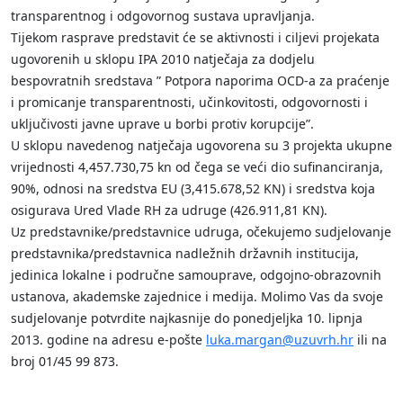
transparentnog i odgovornog sustava upravljanja.
Tijekom rasprave predstavit će se aktivnosti i ciljevi projekata
ugovorenih u sklopu IPA 2010 natječaja za dodjelu
bespovratnih sredstava ” Potpora naporima OCD-a za praćenje
i promicanje transparentnosti, učinkovitosti, odgovornosti i
uključivosti javne uprave u borbi protiv korupcije”.
U sklopu navedenog natječaja ugovorena su 3 projekta ukupne
vrijednosti 4,457.730,75 kn od čega se veći dio sufinanciranja,
90%, odnosi na sredstva EU (3,415.678,52 KN) i sredstva koja
osigurava Ured Vlade RH za udruge (426.911,81 KN).
Uz predstavnike/predstavnice udruga, očekujemo sudjelovanje
predstavnika/predstavnica nadležnih državnih institucija,
jedinica lokalne i područne samouprave, odgojno-obrazovnih
ustanova, akademske zajednice i medija. Molimo Vas da svoje
sudjelovanje potvrdite najkasnije do ponedjeljka 10. lipnja
2013. godine na adresu e-pošte
luka.margan@uzuvrh.hr
ili na
broj 01/45 99 873.