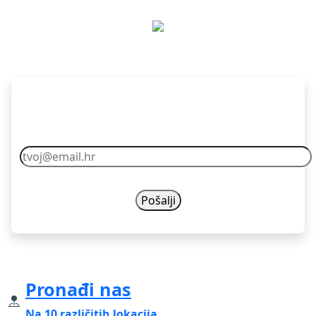
Pretplati se
Vaš email nikad nećemo dijelit s drugima.
Pronađi nas
Na 10 različitih lokacija.