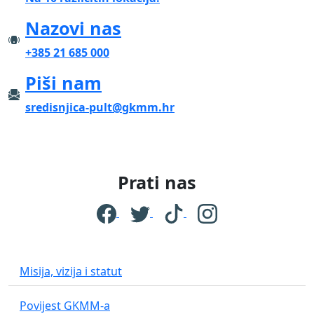
Nazovi nas
+385 21 685 000
Piši nam
sredisnjica-pult@gkmm.hr
Prati nas
Misija, vizija i statut
Povijest GKMM-a