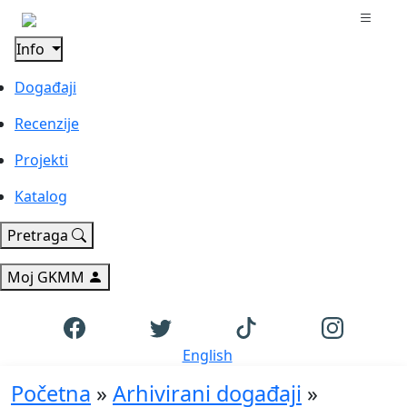
Info
Događaji
Recenzije
Projekti
Katalog
Pretraga
Moj GKMM
English
Početna
»
Arhivirani događaji
»