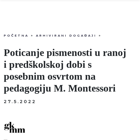
POČETNA
»
ARHIVIRANI DOGAĐAJI
»
Info
Poticanje pismenosti u ranoj
Događaji
i predškolskoj dobi s
posebnim osvrtom na
Recenzije
pedagogiju M. Montessori
Projekti
27.5.2022
Katalog
Pretraga