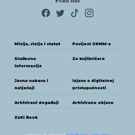
Prati nas
Misija, vizija i statut
Povijest GKMM-a
Službene
Za knjižničare
informacije
Javna nabava i
Izjava o digitalnoj
natječaji
pristupačnosti
Arhivirani događaji
Arhivirane objave
ZaKi Book