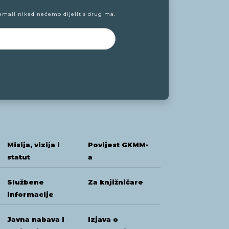
email nikad nećemo dijelit s drugima.
Misija, vizija i
Povijest GKMM-
statut
a
Službene
Za knjižničare
informacije
Javna nabava i
Izjava o