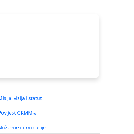
ikad nećemo dijelit s drugima.
Misija, vizija i statut
Povijest GKMM-a
Službene informacije