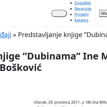
Događaji
Recenzije
Info
Mo
Projekti
Katalog
đaji
»
Predstavljanje knjige ”Dubi
njige ”Dubinama” Ine 
 Bošković
Utorak, 29. prosinca 2011. u 18h Ina Mih