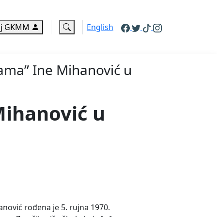
j GKMM
English
nama” Ine Mihanović u
Mihanović u
anović rođena je 5. rujna 1970.