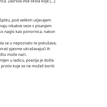
ca. Završila više škola koje […]
Splitu, pod velikim utjecajem
emaju nikakve veze s pisanjem
 tako naglo kao ponornica, nakon
nula se u nepoznato te pokušava,
nirati pjesme ukrašavajući ih
ištu može naći.
ljen u ladicu, poezija je došla
v protiv koje se ne možeš boriti