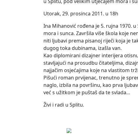
u Splitu, pod velikim utjecajem mora i sun
Utorak, 29. prosinca 2011. u 18h
Ina Mihanović rođena je 5. rujna 1970. u 
mora i sunca. Završila više škola koje n
niti ljubavi prema pisanoj riječi koja je
dugog toka dubinama, izašla van.
Kao diplomirani dizajner interijera otis
stavljajući na prosudbu čitateljima, dizaj
najjačim osjećajima koje na vlastitom trž
Pišući roman prvijenac, trenutno je sprem
naglo, izbila na površinu, kao prva ljuba
već s užitkom je puštaš da te svlada…
Živi i radi u Splitu.