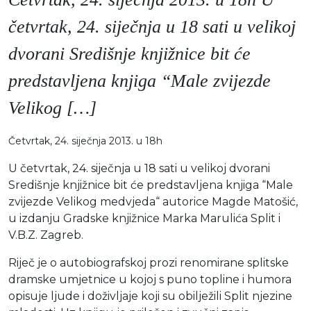
Moj GKMM
četvrtak, 24. siječnja u 18 sati u velikoj
dvorani Središnje knjižnice bit će
predstavljena knjiga “Male zvijezde
English
Velikog […]
Četvrtak, 24. siječnja 2013. u 18h
U četvrtak, 24. siječnja u 18 sati u velikoj dvorani
Središnje knjižnice bit će predstavljena knjiga “Male
zvijezde Velikog medvjeda“ autorice Magde Matošić,
u izdanju Gradske knjižnice Marka Marulića Split i
V.B.Z. Zagreb.
Riječ je o autobiografskoj prozi renomirane splitske
dramske umjetnice u kojoj s puno topline i humora
opisuje ljude i doživljaje koji su obilježili Split njezine