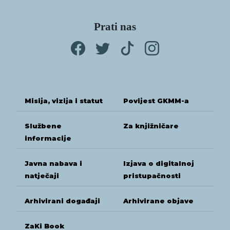
Prati nas
Misija, vizija i statut
Povijest GKMM-a
Službene
Za knjižničare
informacije
Javna nabava i
Izjava o digitalnoj
natječaji
pristupačnosti
Arhivirani događaji
Arhivirane objave
ZaKi Book