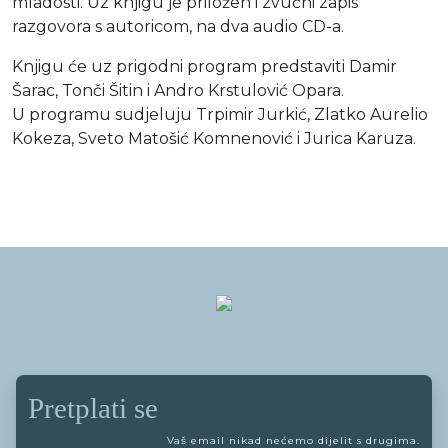
mladosti. Uz knjigu je priložen i zvučni zapis
razgovora s autoricom, na dva audio CD-a.
Knjigu će uz prigodni program predstaviti Damir
Šarac, Tonči Šitin i Andro Krstulović Opara.
U programu sudjeluju Trpimir Jurkić, Zlatko Aurelio
Kokeza, Sveto Matošić Komnenović i Jurica Karuza.
Pretplati se
Vaš email nikad nećemo dijelit s drugima.