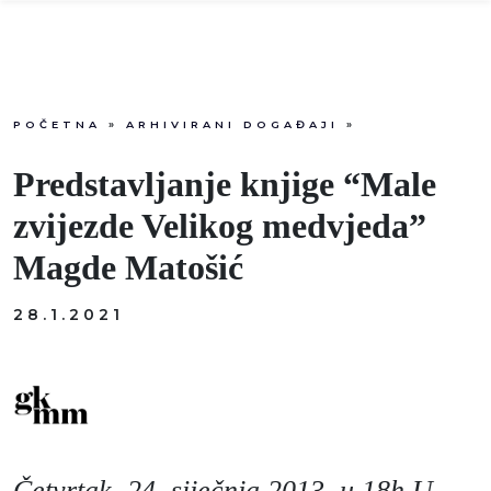
POČETNA
»
ARHIVIRANI DOGAĐAJI
»
Info
Predstavljanje knjige “Male
Događaji
zvijezde Velikog medvjeda”
Magde Matošić
Recenzije
28.1.2021
Projekti
Katalog
Pretraga
Četvrtak, 24. siječnja 2013. u 18h U