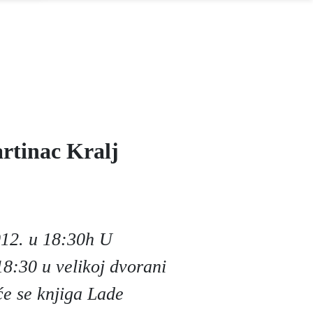
rtinac Kralj
012. u 18:30h U
18:30 u velikoj dvorani
 će se knjiga Lade