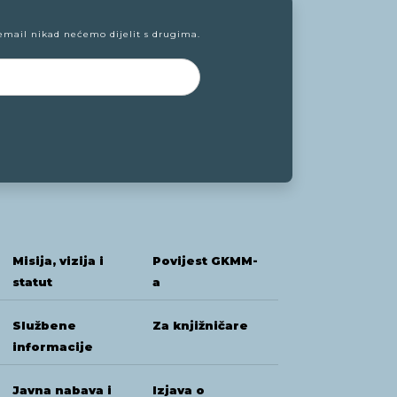
email nikad nećemo dijelit s drugima.
Misija, vizija i
Povijest GKMM-
statut
a
Službene
Za knjižničare
informacije
Javna nabava i
Izjava o