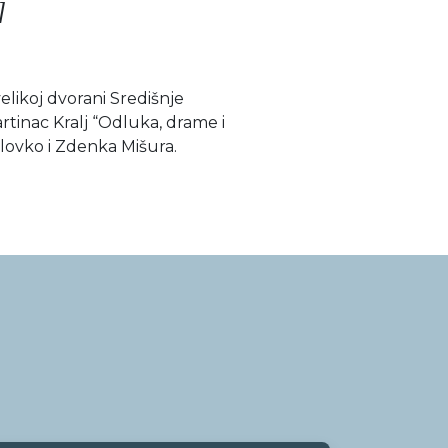
]
elikoj dvorani Središnje
artinac Kralj “Odluka, drame i
olovko i Zdenka Mišura.