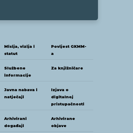
Misija, vizija i
Povijest GKMM-
statut
a
Službene
Za knjižničare
informacije
Javna nabava i
Izjava o
natječaji
digitalnoj
pristupačnosti
Arhivirani
Arhivirane
događaji
objave