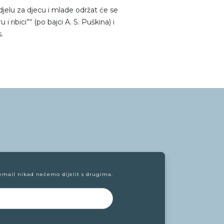
Odjelu za djecu i mlade održat će se
i ribici”“ (po bajci A. S. Puškina) i
.
email nikad nećemo dijelit s drugima.