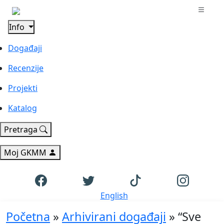
Info
Događaji
Recenzije
Projekti
Katalog
Pretraga
Moj GKMM
English
Početna
»
Arhivirani događaji
»
“Sve