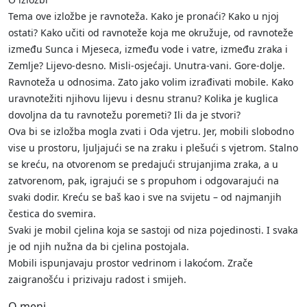
Tema ove izložbe je ravnoteža. Kako je pronaći? Kako u njoj
ostati? Kako učiti od ravnoteže koja me okružuje, od ravnoteže
između Sunca i Mjeseca, između vode i vatre, između zraka i
Zemlje? Lijevo-desno. Misli-osjećaji. Unutra-vani. Gore-dolje.
Ravnoteža u odnosima. Zato jako volim izrađivati mobile. Kako
uravnotežiti njihovu lijevu i desnu stranu? Kolika je kuglica
dovoljna da tu ravnotežu poremeti? Ili da je stvori?
Ova bi se izložba mogla zvati i Oda vjetru. Jer, mobili slobodno
vise u prostoru, ljuljajući se na zraku i plešući s vjetrom. Stalno
se kreću, na otvorenom se predajući strujanjima zraka, a u
zatvorenom, pak, igrajući se s propuhom i odgovarajući na
svaki dodir. Kreću se baš kao i sve na svijetu – od najmanjih
čestica do svemira.
Svaki je mobil cjelina koja se sastoji od niza pojedinosti. I svaka
je od njih nužna da bi cjelina postojala.
Mobili ispunjavaju prostor vedrinom i lakoćom. Zrače
zaigranošću i prizivaju radost i smijeh.
O meni