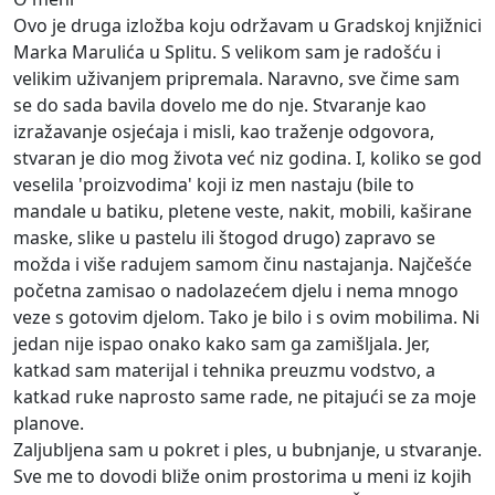
Ovo je druga izložba koju održavam u Gradskoj knjižnici
Marka Marulića u Splitu. S velikom sam je radošću i
velikim uživanjem pripremala. Naravno, sve čime sam
se do sada bavila dovelo me do nje. Stvaranje kao
izražavanje osjećaja i misli, kao traženje odgovora,
stvaran je dio mog života već niz godina. I, koliko se god
veselila 'proizvodima' koji iz men nastaju (bile to
mandale u batiku, pletene veste, nakit, mobili, kaširane
maske, slike u pastelu ili štogod drugo) zapravo se
možda i više radujem samom činu nastajanja. Najčešće
početna zamisao o nadolazećem djelu i nema mnogo
veze s gotovim djelom. Tako je bilo i s ovim mobilima. Ni
jedan nije ispao onako kako sam ga zamišljala. Jer,
katkad sam materijal i tehnika preuzmu vodstvo, a
katkad ruke naprosto same rade, ne pitajući se za moje
planove.
Zaljubljena sam u pokret i ples, u bubnjanje, u stvaranje.
Sve me to dovodi bliže onim prostorima u meni iz kojih