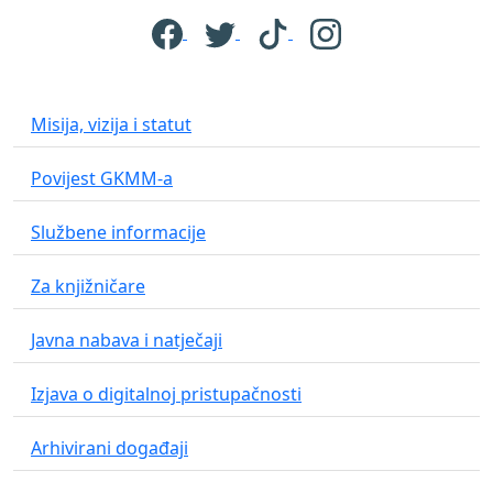
Misija, vizija i statut
Povijest GKMM-a
Službene informacije
Za knjižničare
Javna nabava i natječaji
Izjava o digitalnoj pristupačnosti
Arhivirani događaji