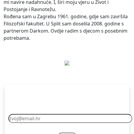
mi navire nadahnuće. I, širi moju vjeru u Život i
Postojanje i Ravnotežu.
Rođena sam u Zagrebu 1961. godine, gdje sam završila
Filozofski fakultet. U Split sam doselila 2008. godine s
partnerom Darkom. Ovdje radim s djecom s posebnim
potrebama.
Pretplati se
Vaš email nikad nećemo dijelit s drugima.