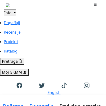
Info
Događaji
Recenzije
Projekti
Katalog
Pretraga
Moj GKMM
English