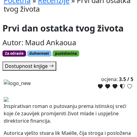
Početna
»
Recenzije
»
Prvi dan ostatka
tvog života
Prvi dan ostatka tvog života
Autor: Maud Ankaoua
Za odrasle
duhovnost
pustolovina
Dostupnost knjige
ocjena:
3.5 / 5
Inspirativan roman o putovanju prema istinskoj sreći
koje će zauvijek promijeniti život mlade i uspješne
direktorice financija.
Autorica vješto stvara lik Maëlle, čija stroga i posložena