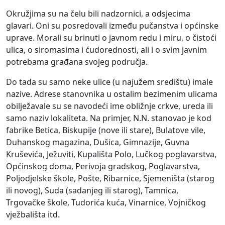
Okružjima su na čelu bili nadzornici, a odsjecima
glavari. Oni su posredovali između pučanstva i općinske
uprave. Morali su brinuti o javnom redu i miru, o čistoći
ulica, o siromasima i ćudorednosti, ali i o svim javnim
potrebama građana svojeg područja.
Do tada su samo neke ulice (u najužem središtu) imale
nazive. Adrese stanovnika u ostalim bezimenim ulicama
obilježavale su se navodeći ime obližnje crkve, ureda ili
samo naziv lokaliteta. Na primjer, N.N. stanovao je kod
fabrike Betica, Biskupije (nove ili stare), Bulatove vile,
Duhanskog magazina, Dušica, Gimnazije, Guvna
Kruševića, Ježuviti, Kupališta Polo, Lučkog poglavarstva,
Općinskog doma, Perivoja gradskog, Poglavarstva,
Poljodjelske škole, Pošte, Ribarnice, Sjemeništa (starog
ili novog), Suda (sadanjeg ili starog), Tamnica,
Trgovačke škole, Tudorića kuća, Vinarnice, Vojničkog
vježbališta itd.