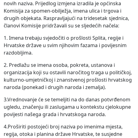
novih naziva. Prijedlog izmjena izradila je općinska
Komisija za spomen-obilježja, imena ulica i trgova i
drugih objekata. Raspravljajući na tridesetak sjednica,
članovi Komisije pridržavali su se sljedećih načela:
1. Imena trebaju svjedočiti o prošlosti Splita, regije i
Hrvatske države u svim njihovim fazama i povijesnim
razdobljima.
2. Predlažu se imena osoba, pokreta, ustanova i
organizacija koji su ostavili naročitog traga u političkoj,
kulturno-umjetničkoj i znanstvenoj prošlosti hrvatskog
naroda (ponekad i drugih naroda i zemalja).
3.Vrednovanje će se temeljiti na do danas potvrđenom
ugledu, značenju ili zaslugama u kontekstu cjelokupne
povijesti našega grada i hrvatskoga naroda.
4.Proširiti postojeći broj naziva po imenima mjesta,
regija, otoka i planina države Hrvatske, te susjedne