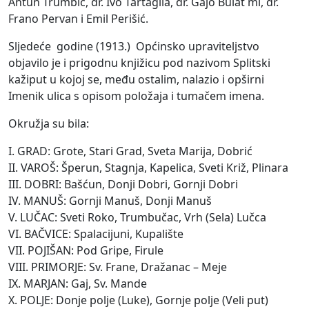
Antun Trumbić, dr. Ivo Tartaglia, dr. Gajo Bulat ml, dr.
Frano Pervan i Emil Perišić.
Sljedeće godine (1913.) Općinsko upraviteljstvo
objavilo je i prigodnu knjižicu pod nazivom Splitski
kažiput u kojoj se, među ostalim, nalazio i opširni
Imenik ulica s opisom položaja i tumačem imena.
Okružja su bila:
I. GRAD: Grote, Stari Grad, Sveta Marija, Dobrić
II. VAROŠ: Šperun, Stagnja, Kapelica, Sveti Križ, Plinara
III. DOBRI: Bašćun, Donji Dobri, Gornji Dobri
IV. MANUŠ: Gornji Manuš, Donji Manuš
V. LUČAC: Sveti Roko, Trumbučac, Vrh (Sela) Lučca
VI. BAČVICE: Spalacijuni, Kupalište
VII. POJIŠAN: Pod Gripe, Firule
VIII. PRIMORJE: Sv. Frane, Dražanac – Meje
IX. MARJAN: Gaj, Sv. Mande
X. POLJE: Donje polje (Luke), Gornje polje (Veli put)