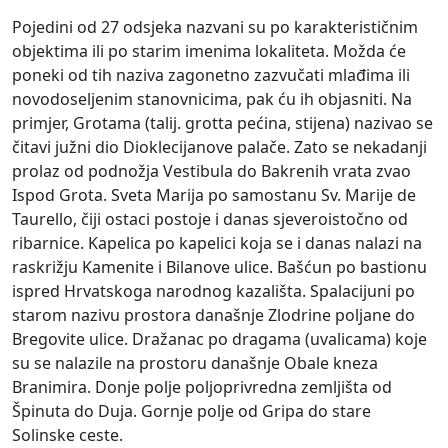
Pojedini od 27 odsjeka nazvani su po karakterističnim
objektima ili po starim imenima lokaliteta. Možda će
poneki od tih naziva zagonetno zazvučati mlađima ili
novodoseljenim stanovnicima, pak ću ih objasniti. Na
primjer, Grotama (talij. grotta pećina, stijena) nazivao se
čitavi južni dio Dioklecijanove palače. Zato se nekadanji
prolaz od podnožja Vestibula do Bakrenih vrata zvao
Ispod Grota. Sveta Marija po samostanu Sv. Marije de
Taurello, čiji ostaci postoje i danas sjeveroistočno od
ribarnice. Kapelica po kapelici koja se i danas nalazi na
raskrižju Kamenite i Bilanove ulice. Bašćun po bastionu
ispred Hrvatskoga narodnog kazališta. Spalacijuni po
starom nazivu prostora današnje Zlodrine poljane do
Bregovite ulice. Dražanac po dragama (uvalicama) koje
su se nalazile na prostoru današnje Obale kneza
Branimira. Donje polje poljoprivredna zemljišta od
Špinuta do Duja. Gornje polje od Gripa do stare
Solinske ceste.