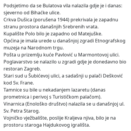
Podsjetimo da se Bulatova vila nalazila gdje je i danas:
sjeverno od Bihaćke ulice.
Crkva Dušica (porušena 1944) prekrivala je zapadnu
stranu prostora današnjih Srebrenih vrata.
Kupalište Polo bilo je zapadno od Matejuške.
Općina je imala urede u današnjoj zgradi Etnografskog
muzeja na Narodnom trgu.
Pošta u prizemlju kuće Pavlović u Marmontovoj ulici.
Poglavarstvo se nalazilo u zgradi gdje je donedavno bio
restoran Zagreb.
Stari sud u Šubićevoj ulici, a sadašnji u palači Dešković
kod Sv. Frane.
Tamnice su bile u nekadanjem lazaretu (danas
prometnica i perivoj s Turističkom palačom).
Vinarnica (Enološko društvo) nalazila se u današnjoj ul.
Sv. Petra Starog.
Vojničko vježbalište, poslije Kraljeva njiva, bilo je na
prostoru staroga Hajdukovog igrališta.