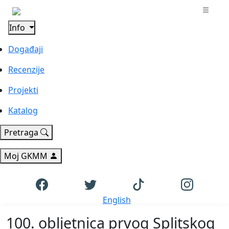
Info
Događaji
Recenzije
Projekti
Katalog
Pretraga
Moj GKMM
English
100. obljetnica prvog Splitskog