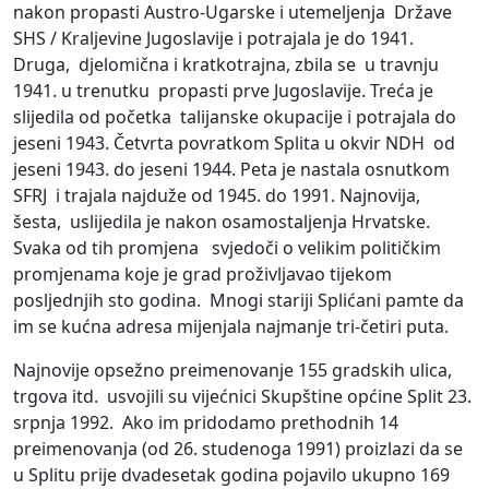
nakon propasti Austro-Ugarske i utemeljenja Države
SHS / Kraljevine Jugoslavije i potrajala je do 1941.
Druga, djelomična i kratkotrajna, zbila se u travnju
1941. u trenutku propasti prve Jugoslavije. Treća je
slijedila od početka talijanske okupacije i potrajala do
jeseni 1943. Četvrta povratkom Splita u okvir NDH od
jeseni 1943. do jeseni 1944. Peta je nastala osnutkom
SFRJ i trajala najduže od 1945. do 1991. Najnovija,
šesta, uslijedila je nakon osamostaljenja Hrvatske.
Svaka od tih promjena svjedoči o velikim političkim
promjenama koje je grad proživljavao tijekom
posljednjih sto godina. Mnogi stariji Splićani pamte da
im se kućna adresa mijenjala najmanje tri-četiri puta.
Najnovije opsežno preimenovanje 155 gradskih ulica,
trgova itd. usvojili su vijećnici Skupštine općine Split 23.
srpnja 1992. Ako im pridodamo prethodnih 14
preimenovanja (od 26. studenoga 1991) proizlazi da se
u Splitu prije dvadesetak godina pojavilo ukupno 169