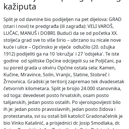
kažiputa
Split je od davnine bio podijeljen na pet dijelova: GRAD
(stari i novi) te predgrađa (ili zagrađa): VELI VAROŠ,
LUČAC, MANUŠ i DOBRI. Budući da se od početka XX.
stoljeća grad sve to više širio – ubrzano su nicale nove
kuće i ulice – Općinsko je vijeće odlučilo (20. ožujka
1912) podijeliti ga na 10 'okružja' i 27 'odsjeka'. Te iste
godine od splitske Općine odcijepili su se Poljičani, pa
su pored grada u okviru Općine ostala sela: Kamen,
Kučine, Mravince, Solin, Vranjic, Slatine, Stobreč i
Žrnovnica. Gradski je teritorij zapremao tek dvadesetak
četvornih kilometara. Split je brojio 24.000 stanovnika,
od toga: devedeset posto hrvatskih, osam posto
talijanskih, jedan posto ostalih. Po vjeroispovijesti bilo
ih je: jedan posto pravoslavnih, jedan posto židova i
protestanata, svi su ostali bili katolici! Gradonačelnik je
bio Vinko Katalinić, a prisjednici dr. Josip Smodlaka, dr.