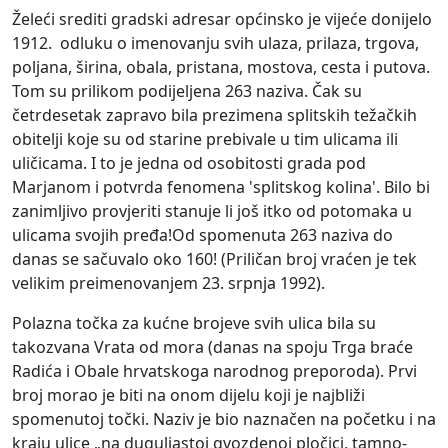
Želeći srediti gradski adresar općinsko je vijeće donijelo
1912. odluku o imenovanju svih ulaza, prilaza, trgova,
poljana, širina, obala, pristana, mostova, cesta i putova.
Tom su prilikom podijeljena 263 naziva. Čak su
četrdesetak zapravo bila prezimena splitskih težačkih
obitelji koje su od starine prebivale u tim ulicama ili
uličicama. I to je jedna od osobitosti grada pod
Marjanom i potvrda fenomena 'splitskog kolina'. Bilo bi
zanimljivo provjeriti stanuje li još itko od potomaka u
ulicama svojih pređa!Od spomenuta 263 naziva do
danas se sačuvalo oko 160! (Priličan broj vraćen je tek
velikim preimenovanjem 23. srpnja 1992).
Polazna točka za kućne brojeve svih ulica bila su
takozvana Vrata od mora (danas na spoju Trga braće
Radića i Obale hrvatskoga narodnog preporoda). Prvi
broj morao je biti na onom dijelu koji je najbliži
spomenutoj točki. Naziv je bio naznačen na početku i na
kraju ulice „na duguljastoj gvozdenoj pločici, tamno-