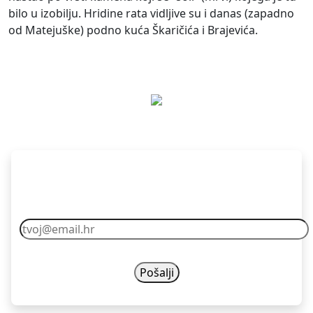
bilo u izobilju. Hridine rata vidljive su i danas (zapadno
od Matejuške) podno kuća Škaričića i Brajevića.
Pretplati se
Vaš email nikad nećemo dijelit s drugima.