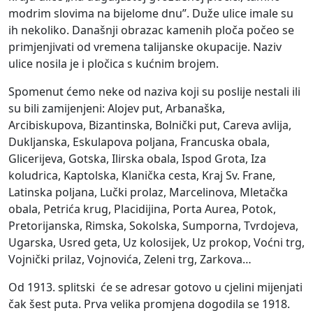
modrim slovima na bijelome dnu”. Duže ulice imale su
ih nekoliko. Današnji obrazac kamenih ploča počeo se
primjenjivati od vremena talijanske okupacije. Naziv
ulice nosila je i pločica s kućnim brojem.
Spomenut ćemo neke od naziva koji su poslije nestali ili
su bili zamijenjeni: Alojev put, Arbanaška,
Arcibiskupova, Bizantinska, Bolnički put, Careva avlija,
Dukljanska, Eskulapova poljana, Francuska obala,
Glicerijeva, Gotska, Ilirska obala, Ispod Grota, Iza
koludrica, Kaptolska, Klanička cesta, Kraj Sv. Frane,
Latinska poljana, Lučki prolaz, Marcelinova, Mletačka
obala, Petrića krug, Placidijina, Porta Aurea, Potok,
Pretorijanska, Rimska, Sokolska, Sumporna, Tvrdojeva,
Ugarska, Usred geta, Uz kolosijek, Uz prokop, Voćni trg,
Vojnički prilaz, Vojnovića, Zeleni trg, Zarkova…
Od 1913. splitski će se adresar gotovo u cjelini mijenjati
čak šest puta. Prva velika promjena dogodila se 1918.