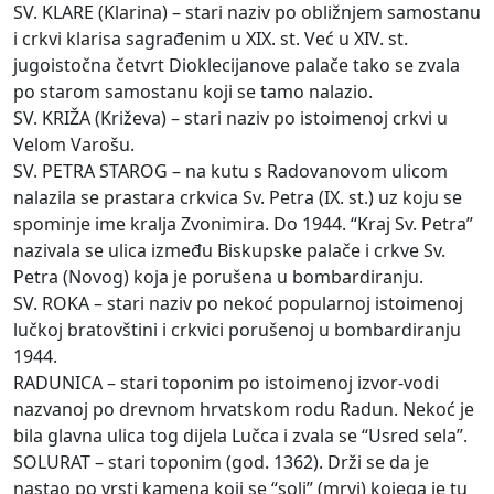
SV. KLARE (Klarina) – stari naziv po obližnjem samostanu
i crkvi klarisa sagrađenim u XIX. st. Već u XIV. st.
jugoistočna četvrt Dioklecijanove palače tako se zvala
po starom samostanu koji se tamo nalazio.
SV. KRIŽA (Križeva) – stari naziv po istoimenoj crkvi u
Velom Varošu.
SV. PETRA STAROG – na kutu s Radovanovom ulicom
nalazila se prastara crkvica Sv. Petra (IX. st.) uz koju se
spominje ime kralja Zvonimira. Do 1944. “Kraj Sv. Petra”
nazivala se ulica između Biskupske palače i crkve Sv.
Petra (Novog) koja je porušena u bombardiranju.
SV. ROKA – stari naziv po nekoć popularnoj istoimenoj
lučkoj bratovštini i crkvici porušenoj u bombardiranju
1944.
RADUNICA – stari toponim po istoimenoj izvor-vodi
nazvanoj po drevnom hrvatskom rodu Radun. Nekoć je
bila glavna ulica tog dijela Lučca i zvala se “Usred sela”.
SOLURAT – stari toponim (god. 1362). Drži se da je
nastao po vrsti kamena koji se “soli” (mrvi) kojega je tu