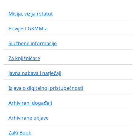
Misija, vizija i statut
Povijest GKMM-a
Službene informacije
Za knjižničare
Javna nabava i natječaji
Izjava o digitalnoj pristupačnosti
Arhivirani događaji
Arhivirane objave
ZaKi Book