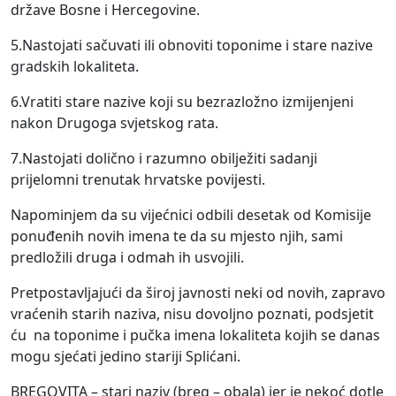
države Bosne i Hercegovine.
5.Nastojati sačuvati ili obnoviti toponime i stare nazive
gradskih lokaliteta.
6.Vratiti stare nazive koji su bezrazložno izmijenjeni
nakon Drugoga svjetskog rata.
7.Nastojati dolično i razumno obilježiti sadanji
prijelomni trenutak hrvatske povijesti.
Napominjem da su vijećnici odbili desetak od Komisije
ponuđenih novih imena te da su mjesto njih, sami
predložili druga i odmah ih usvojili.
Pretpostavljajući da široj javnosti neki od novih, zapravo
vraćenih starih naziva, nisu dovoljno poznati, podsjetit
ću na toponime i pučka imena lokaliteta kojih se danas
mogu sjećati jedino stariji Splićani.
BREGOVITA – stari naziv (breg – obala) jer je nekoć dotle