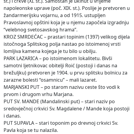
st.) i crkve (XI. st.). Samostan je ukinut u vrijeme
napoleonske uprave (poč. XIX. st.). Poslije je pretvoren u
žandarmerijsku vojarnu, a od 1915. ustupljen
Pravoslavnoj opštini koja je u njemu započela izgradnju
“velebnog svetosavskog hrama”.
KROZ SMRDEĆAC – prastari topinim (1397) velikog dijela
istočnoga Splitskog polja nastao po istoimenoj vrsti
lomljiva kamena kojega je tu bilo u obilju.
PARK LAZARICA – po istoimenom lokalitetu. Bivši
samotni ljetnikovac obitelji Roić (postoji i danas na
brežuljku) pretvoren je 1904. u prvu splitsku bolnicu za
zarazne bolesti “osamnicu” – mali lazaret.
MARJANSKI PUT – po starom nazivu ceste što vodi k
prvom i drugom vrhu Marjana.
PUT SV. MANDE (Mandalinski put) – stari naziv po
sredovječnoj crkvici Sv. Magdalene / Mande koja postoji
i danas.
PUT SUPAVLA – stari toponim po drevnoj crkvici Sv.
Pavla koja se tu nalazila.