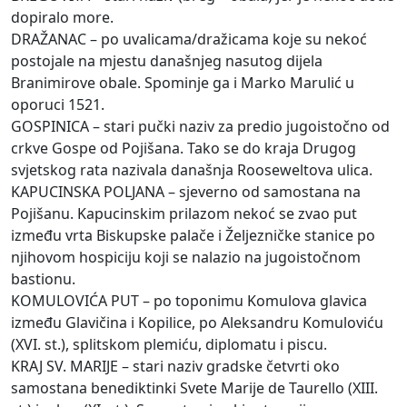
dopiralo more.
DRAŽANAC – po uvalicama/dražicama koje su nekoć
postojale na mjestu današnjeg nasutog dijela
Branimirove obale. Spominje ga i Marko Marulić u
oporuci 1521.
GOSPINICA – stari pučki naziv za predio jugoistočno od
crkve Gospe od Pojišana. Tako se do kraja Drugog
svjetskog rata nazivala današnja Rooseweltova ulica.
KAPUCINSKA POLJANA – sjeverno od samostana na
Pojišanu. Kapucinskim prilazom nekoć se zvao put
između vrta Biskupske palače i Željezničke stanice po
njihovom hospiciju koji se nalazio na jugoistočnom
bastionu.
KOMULOVIĆA PUT – po toponimu Komulova glavica
između Glavičina i Kopilice, po Aleksandru Komuloviću
(XVI. st.), splitskom plemiću, diplomatu i piscu.
KRAJ SV. MARIJE – stari naziv gradske četvrti oko
samostana benediktinki Svete Marije de Taurello (XIII.