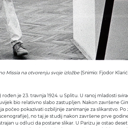
no Missia na otvorenju svoje izložbe
(Snimio: Fjodor Klarić
n je 23. travnja 1924. u Splitu. U ranoj mladosti svirao 
 uvijek bio relativno slabo zastupljen. Nakon završene Gi
udija počeo pokazivati ozbiljnije zanimanje za slikarstvo. Po
nografije), no taj je studij nakon završene prve godine 
trajan u odluci da postane slikar. U Parizu je ostao des