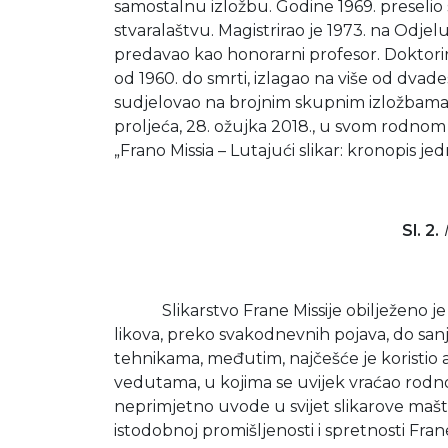
samostalnu izložbu. Godine 1969. preselio
stvaralaštvu. Magistrirao je 1973. na Odj
predavao kao honorarni profesor. Doktorir
od 1960. do smrti, izlagao na više od dvad
sudjelovao na brojnim skupnim izložbama.
proljeća, 28. ožujka 2018., u svom rodnom g
„Frano Missia – Lutajući slikar: kronopis j
Sl. 2.
Slikarstvo Frane Missije obilježeno je iz
likova, preko svakodnevnih pojava, do sanj
tehnikama, međutim, najčešće je koristio akr
vedutama, u kojima se uvijek vraćao rodno
neprimjetno uvode u svijet slikarove mašte, 
istodobnoj promišljenosti i spretnosti Frane