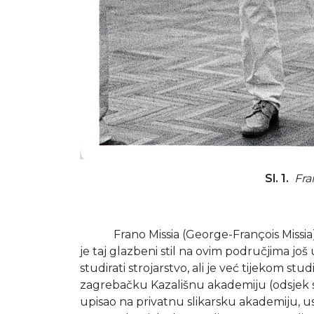
Sl. 1.
Fra
Frano Missia (George-François Missia) rođe
je taj glazbeni stil na ovim područjima još
studirati strojarstvo, ali je već tijekom st
zagrebačku Kazališnu akademiju (odsjek sce
upisao na privatnu slikarsku akademiju, us