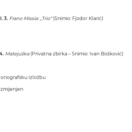
.
Frano Missia: „Trio“
(Snimio: Fjodor Klarić)
.
Matejuška
(Privatna zbirka – Snimio: Ivan Bošković)
 Monografsku izložbu
izmijenjen