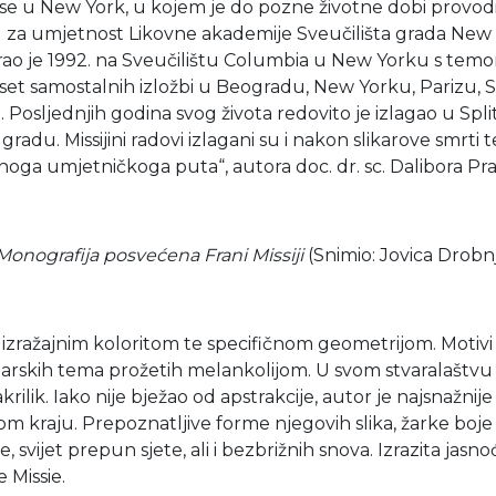
 se u New York, u kojem je do pozne životne dobi provod
elu za umjetnost Likovne akademije Sveučilišta grada New
ao je 1992. na Sveučilištu Columbia u New Yorku s temom 
eset samostalnih izložbi u Beogradu, New Yorku, Parizu, 
 Posljednjih godina svog života redovito je izlagao u S
radu. Missijini radovi izlagani su i nakon slikarove smrti
ednoga umjetničkoga puta“, autora doc. dr. sc. Dalibora Pr
Monografija posvećena Frani Missiji
(Snimio: Jovica Drobn
ražajnim koloritom te specifičnom geometrijom. Motivi n
arskih tema prožetih melankolijom. U svom stvaralaštvu Mi
ilik. Iako nije bježao od apstrakcije, autor je najsnažnije
m kraju. Prepoznatljive forme njegovih slika, žarke boj
svijet prepun sjete, ali i bezbrižnih snova. Izrazita jasnoć
 Missie.