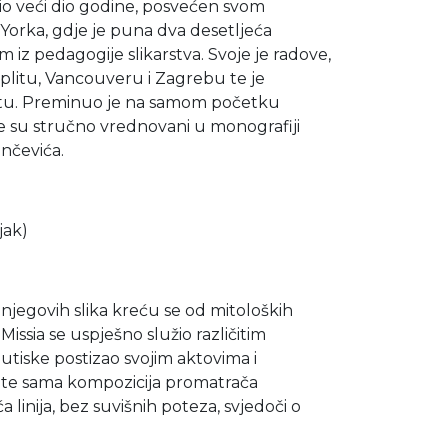
io veći dio godine, posvećen svom
 Yorka, gdje je puna dva desetljeća
iz pedagogije slikarstva. Svoje je radove,
Splitu, Vancouveru i Zagrebu te je
plitu. Preminuo je na samom početku
 te su stručno vrednovani u monografiji
ančevića.
jak)
jegovih slika kreću se od mitoloških
ssia se uspješno služio različitim
 utiske postizao svojim aktovima i
e te sama kompozicija promatrača
a linija, bez suvišnih poteza, svjedoči o